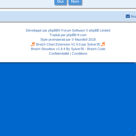
Nou
Développé par
phpBB
® Forum Software © phpBB Limited
Traduit par
phpBB-fr.com
Style
promaterial
par ©
Mazeltof
2018
Breizh Chart Extension V1.4.0 par
Sylver35
Breizh Shoutbox v1.8.4
By Sylver35 - Breizh Code
Confidentialité
|
Conditions