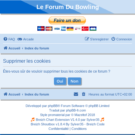
Le Forum Du Bowling
FAQ
Arcade
S’enregistrer
Connexion
Accueil
Index du forum
Supprimer les cookies
Êtes-vous sûr de vouloir supprimer tous les cookies de ce forum ?
Accueil
Index du forum
Heures au format
UTC+02:00
Développé par
phpBB
® Forum Software © phpBB Limited
Traduit par
phpBB-fr.com
Style
promaterial
par ©
Mazeltof
2018
Breizh Chart Extension V1.4.0 par
Sylver35
Breizh Shoutbox v1.8.4
By Sylver35 - Breizh Code
Confidentialité
|
Conditions