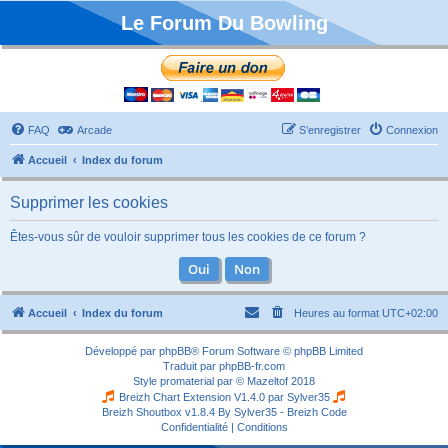
Le Forum Du Bowling
FAQ
Arcade
S’enregistrer
Connexion
Accueil
Index du forum
Supprimer les cookies
Êtes-vous sûr de vouloir supprimer tous les cookies de ce forum ?
Accueil
Index du forum
Heures au format
UTC+02:00
Développé par
phpBB
® Forum Software © phpBB Limited
Traduit par
phpBB-fr.com
Style
promaterial
par ©
Mazeltof
2018
Breizh Chart Extension V1.4.0 par
Sylver35
Breizh Shoutbox v1.8.4
By Sylver35 - Breizh Code
Confidentialité
|
Conditions