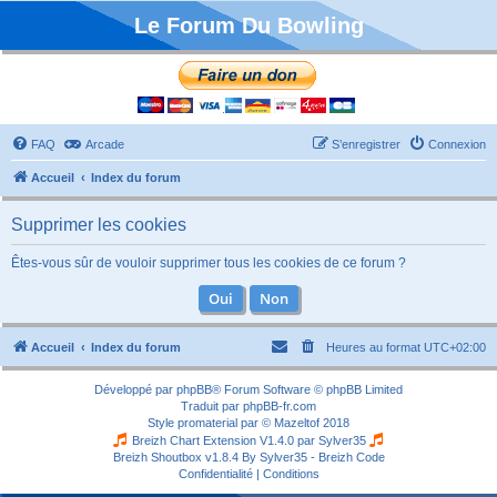
Le Forum Du Bowling
FAQ
Arcade
S’enregistrer
Connexion
Accueil
Index du forum
Supprimer les cookies
Êtes-vous sûr de vouloir supprimer tous les cookies de ce forum ?
Accueil
Index du forum
Heures au format
UTC+02:00
Développé par
phpBB
® Forum Software © phpBB Limited
Traduit par
phpBB-fr.com
Style
promaterial
par ©
Mazeltof
2018
Breizh Chart Extension V1.4.0 par
Sylver35
Breizh Shoutbox v1.8.4
By Sylver35 - Breizh Code
Confidentialité
|
Conditions