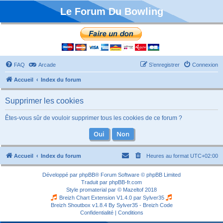
Le Forum Du Bowling
FAQ
Arcade
S’enregistrer
Connexion
Accueil
Index du forum
Supprimer les cookies
Êtes-vous sûr de vouloir supprimer tous les cookies de ce forum ?
Accueil
Index du forum
Heures au format
UTC+02:00
Développé par
phpBB
® Forum Software © phpBB Limited
Traduit par
phpBB-fr.com
Style
promaterial
par ©
Mazeltof
2018
Breizh Chart Extension V1.4.0 par
Sylver35
Breizh Shoutbox v1.8.4
By Sylver35 - Breizh Code
Confidentialité
|
Conditions