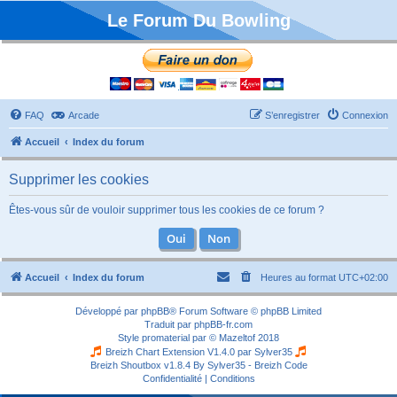
Le Forum Du Bowling
FAQ
Arcade
S’enregistrer
Connexion
Accueil
Index du forum
Supprimer les cookies
Êtes-vous sûr de vouloir supprimer tous les cookies de ce forum ?
Accueil
Index du forum
Heures au format
UTC+02:00
Développé par
phpBB
® Forum Software © phpBB Limited
Traduit par
phpBB-fr.com
Style
promaterial
par ©
Mazeltof
2018
Breizh Chart Extension V1.4.0 par
Sylver35
Breizh Shoutbox v1.8.4
By Sylver35 - Breizh Code
Confidentialité
|
Conditions