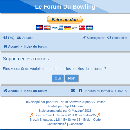
Le Forum Du Bowling
FAQ
Arcade
S’enregistrer
Connexion
Accueil
Index du forum
Supprimer les cookies
Êtes-vous sûr de vouloir supprimer tous les cookies de ce forum ?
Accueil
Index du forum
Heures au format
UTC+02:00
Développé par
phpBB
® Forum Software © phpBB Limited
Traduit par
phpBB-fr.com
Style
promaterial
par ©
Mazeltof
2018
Breizh Chart Extension V1.4.0 par
Sylver35
Breizh Shoutbox v1.8.4
By Sylver35 - Breizh Code
Confidentialité
|
Conditions