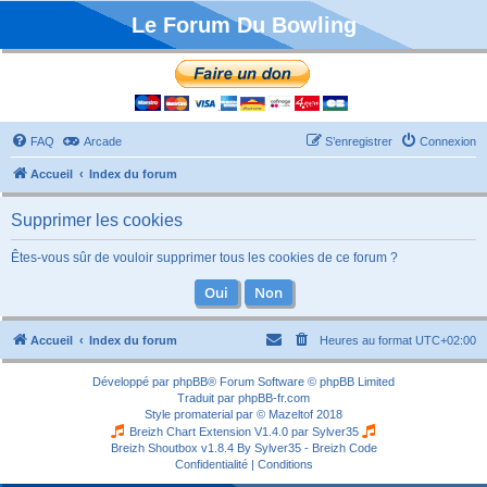
Le Forum Du Bowling
FAQ
Arcade
S’enregistrer
Connexion
Accueil
Index du forum
Supprimer les cookies
Êtes-vous sûr de vouloir supprimer tous les cookies de ce forum ?
Accueil
Index du forum
Heures au format
UTC+02:00
Développé par
phpBB
® Forum Software © phpBB Limited
Traduit par
phpBB-fr.com
Style
promaterial
par ©
Mazeltof
2018
Breizh Chart Extension V1.4.0 par
Sylver35
Breizh Shoutbox v1.8.4
By Sylver35 - Breizh Code
Confidentialité
|
Conditions