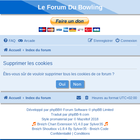
Le Forum Du Bowling
FAQ
Arcade
S’enregistrer
Connexion
Accueil
Index du forum
Supprimer les cookies
Êtes-vous sûr de vouloir supprimer tous les cookies de ce forum ?
Accueil
Index du forum
Heures au format
UTC+02:00
Développé par
phpBB
® Forum Software © phpBB Limited
Traduit par
phpBB-fr.com
Style
promaterial
par ©
Mazeltof
2018
Breizh Chart Extension V1.4.0 par
Sylver35
Breizh Shoutbox v1.8.4
By Sylver35 - Breizh Code
Confidentialité
|
Conditions