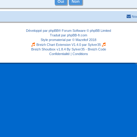
Nou
Développé par
phpBB
® Forum Software © phpBB Limited
Traduit par
phpBB-fr.com
Style
promaterial
par ©
Mazeltof
2018
Breizh Chart Extension V1.4.0 par
Sylver35
Breizh Shoutbox v1.8.4
By Sylver35 - Breizh Code
Confidentialité
|
Conditions