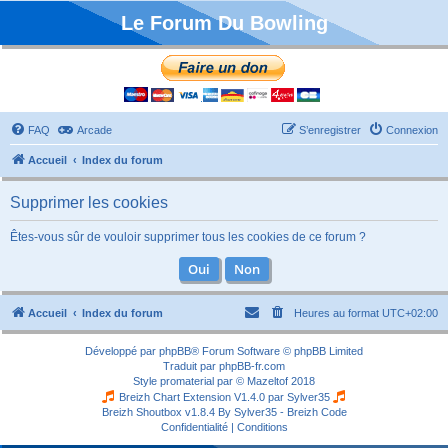
Le Forum Du Bowling
FAQ
Arcade
S’enregistrer
Connexion
Accueil
Index du forum
Supprimer les cookies
Êtes-vous sûr de vouloir supprimer tous les cookies de ce forum ?
Accueil
Index du forum
Heures au format
UTC+02:00
Développé par
phpBB
® Forum Software © phpBB Limited
Traduit par
phpBB-fr.com
Style
promaterial
par ©
Mazeltof
2018
Breizh Chart Extension V1.4.0 par
Sylver35
Breizh Shoutbox v1.8.4
By Sylver35 - Breizh Code
Confidentialité
|
Conditions