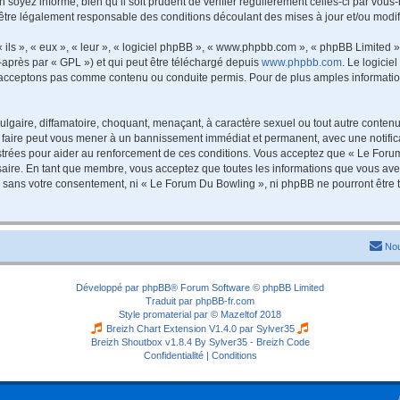
 soyez informé, bien qu’il soit prudent de vérifier régulièrement celles-ci par vou
être légalement responsable des conditions découlant des mises à jour et/ou modif
ls », « eux », « leur », « logiciel phpBB », « www.phpbb.com », « phpBB Limited »,
-après par « GPL ») et qui peut être téléchargé depuis
www.phpbb.com
. Le logicie
acceptons pas comme contenu ou conduite permis. Pour de plus amples informations
lgaire, diffamatoire, choquant, menaçant, à caractère sexuel ou tout autre contenu 
 faire peut vous mener à un bannissement immédiat et permanent, avec une notificat
trées pour aider au renforcement de ces conditions. Vous acceptez que « Le Forum
saire. En tant que membre, vous acceptez que toutes les informations que vous av
tie sans votre consentement, ni « Le Forum Du Bowling », ni phpBB ne pourront êtr
Nou
Développé par
phpBB
® Forum Software © phpBB Limited
Traduit par
phpBB-fr.com
Style
promaterial
par ©
Mazeltof
2018
Breizh Chart Extension V1.4.0 par
Sylver35
Breizh Shoutbox v1.8.4
By Sylver35 - Breizh Code
Confidentialité
|
Conditions