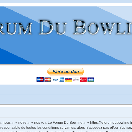
nous », « notre », « nos », « Le Forum Du Bowling », « https://leforumdubowling.f
 responsable de toutes les conditions suivantes, alors n’accédez pas et/ou n’utili