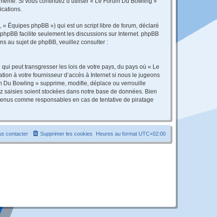
s-même. Si vous continuez d’utiliser « Le Forum Du Bowling »
ications.
 « Équipes phpBB ») qui est un script libre de forum, déclaré
l phpBB facilite seulement les discussions sur Internet. phpBB
 au sujet de phpBB, veuillez consulter :
qui peut transgresser les lois de votre pays, du pays où « Le
ion à votre fournisseur d’accès à Internet si nous le jugeons
 Du Bowling » supprime, modifie, déplace ou verrouille
ez saisies soient stockées dans notre base de données. Bien
e tenus comme responsables en cas de tentative de piratage
s contacter
Supprimer les cookies
Heures au format
UTC+02:00