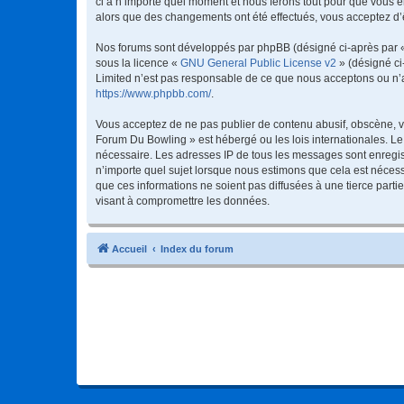
ci à n’importe quel moment et nous ferons tout pour que vous en
alors que des changements ont été effectués, vous acceptez d’
Nos forums sont développés par phpBB (désigné ci-après par « i
sous la licence «
GNU General Public License v2
» (désigné ci
Limited n’est pas responsable de ce que nous acceptons ou n’
https://www.phpbb.com/
.
Vous acceptez de ne pas publier de contenu abusif, obscène, vu
Forum Du Bowling » est hébergé ou les lois internationales. Le
nécessaire. Les adresses IP de tous les messages sont enregis
n’importe quel sujet lorsque nous estimons que cela est néces
que ces informations ne soient pas diffusées à une tierce par
visant à compromettre les données.
Accueil
Index du forum