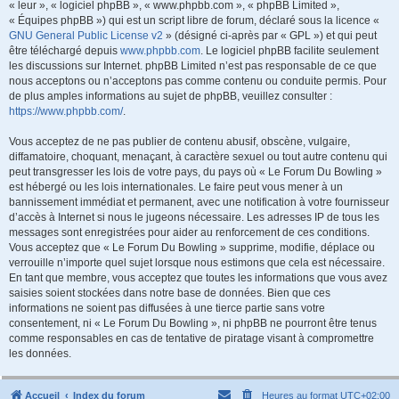
« leur », « logiciel phpBB », « www.phpbb.com », « phpBB Limited »,
« Équipes phpBB ») qui est un script libre de forum, déclaré sous la licence «
GNU General Public License v2
» (désigné ci-après par « GPL ») et qui peut
être téléchargé depuis
www.phpbb.com
. Le logiciel phpBB facilite seulement
les discussions sur Internet. phpBB Limited n’est pas responsable de ce que
nous acceptons ou n’acceptons pas comme contenu ou conduite permis. Pour
de plus amples informations au sujet de phpBB, veuillez consulter :
https://www.phpbb.com/
.
Vous acceptez de ne pas publier de contenu abusif, obscène, vulgaire,
diffamatoire, choquant, menaçant, à caractère sexuel ou tout autre contenu qui
peut transgresser les lois de votre pays, du pays où « Le Forum Du Bowling »
est hébergé ou les lois internationales. Le faire peut vous mener à un
bannissement immédiat et permanent, avec une notification à votre fournisseur
d’accès à Internet si nous le jugeons nécessaire. Les adresses IP de tous les
messages sont enregistrées pour aider au renforcement de ces conditions.
Vous acceptez que « Le Forum Du Bowling » supprime, modifie, déplace ou
verrouille n’importe quel sujet lorsque nous estimons que cela est nécessaire.
En tant que membre, vous acceptez que toutes les informations que vous avez
saisies soient stockées dans notre base de données. Bien que ces
informations ne soient pas diffusées à une tierce partie sans votre
consentement, ni « Le Forum Du Bowling », ni phpBB ne pourront être tenus
comme responsables en cas de tentative de piratage visant à compromettre
les données.
Accueil
Index du forum
Heures au format
UTC+02:00