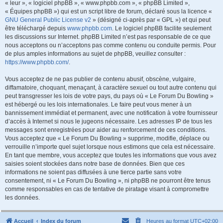
« leur », « logiciel phpBB », « www.phpbb.com », « phpBB Limited »,
« Équipes phpBB ») qui est un script libre de forum, déclaré sous la licence «
GNU General Public License v2
» (désigné ci-après par « GPL ») et qui peut
être téléchargé depuis
www.phpbb.com
. Le logiciel phpBB facilite seulement
les discussions sur Internet. phpBB Limited n’est pas responsable de ce que
nous acceptons ou n’acceptons pas comme contenu ou conduite permis. Pour
de plus amples informations au sujet de phpBB, veuillez consulter :
https://www.phpbb.com/
.
Vous acceptez de ne pas publier de contenu abusif, obscène, vulgaire,
diffamatoire, choquant, menaçant, à caractère sexuel ou tout autre contenu qui
peut transgresser les lois de votre pays, du pays où « Le Forum Du Bowling »
est hébergé ou les lois internationales. Le faire peut vous mener à un
bannissement immédiat et permanent, avec une notification à votre fournisseur
d’accès à Internet si nous le jugeons nécessaire. Les adresses IP de tous les
messages sont enregistrées pour aider au renforcement de ces conditions.
Vous acceptez que « Le Forum Du Bowling » supprime, modifie, déplace ou
verrouille n’importe quel sujet lorsque nous estimons que cela est nécessaire.
En tant que membre, vous acceptez que toutes les informations que vous avez
saisies soient stockées dans notre base de données. Bien que ces
informations ne soient pas diffusées à une tierce partie sans votre
consentement, ni « Le Forum Du Bowling », ni phpBB ne pourront être tenus
comme responsables en cas de tentative de piratage visant à compromettre
les données.
Accueil
Index du forum
Heures au format
UTC+02:00