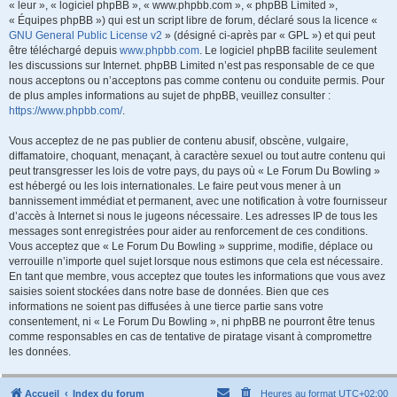
« leur », « logiciel phpBB », « www.phpbb.com », « phpBB Limited »,
« Équipes phpBB ») qui est un script libre de forum, déclaré sous la licence «
GNU General Public License v2
» (désigné ci-après par « GPL ») et qui peut
être téléchargé depuis
www.phpbb.com
. Le logiciel phpBB facilite seulement
les discussions sur Internet. phpBB Limited n’est pas responsable de ce que
nous acceptons ou n’acceptons pas comme contenu ou conduite permis. Pour
de plus amples informations au sujet de phpBB, veuillez consulter :
https://www.phpbb.com/
.
Vous acceptez de ne pas publier de contenu abusif, obscène, vulgaire,
diffamatoire, choquant, menaçant, à caractère sexuel ou tout autre contenu qui
peut transgresser les lois de votre pays, du pays où « Le Forum Du Bowling »
est hébergé ou les lois internationales. Le faire peut vous mener à un
bannissement immédiat et permanent, avec une notification à votre fournisseur
d’accès à Internet si nous le jugeons nécessaire. Les adresses IP de tous les
messages sont enregistrées pour aider au renforcement de ces conditions.
Vous acceptez que « Le Forum Du Bowling » supprime, modifie, déplace ou
verrouille n’importe quel sujet lorsque nous estimons que cela est nécessaire.
En tant que membre, vous acceptez que toutes les informations que vous avez
saisies soient stockées dans notre base de données. Bien que ces
informations ne soient pas diffusées à une tierce partie sans votre
consentement, ni « Le Forum Du Bowling », ni phpBB ne pourront être tenus
comme responsables en cas de tentative de piratage visant à compromettre
les données.
Accueil
Index du forum
Heures au format
UTC+02:00