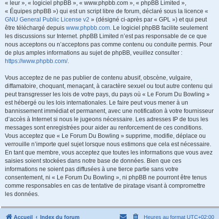
« leur », « logiciel phpBB », « www.phpbb.com », « phpBB Limited »,
« Équipes phpBB ») qui est un script libre de forum, déclaré sous la licence «
GNU General Public License v2
» (désigné ci-après par « GPL ») et qui peut
être téléchargé depuis
www.phpbb.com
. Le logiciel phpBB facilite seulement
les discussions sur Internet. phpBB Limited n’est pas responsable de ce que
nous acceptons ou n’acceptons pas comme contenu ou conduite permis. Pour
de plus amples informations au sujet de phpBB, veuillez consulter :
https://www.phpbb.com/
.
Vous acceptez de ne pas publier de contenu abusif, obscène, vulgaire,
diffamatoire, choquant, menaçant, à caractère sexuel ou tout autre contenu qui
peut transgresser les lois de votre pays, du pays où « Le Forum Du Bowling »
est hébergé ou les lois internationales. Le faire peut vous mener à un
bannissement immédiat et permanent, avec une notification à votre fournisseur
d’accès à Internet si nous le jugeons nécessaire. Les adresses IP de tous les
messages sont enregistrées pour aider au renforcement de ces conditions.
Vous acceptez que « Le Forum Du Bowling » supprime, modifie, déplace ou
verrouille n’importe quel sujet lorsque nous estimons que cela est nécessaire.
En tant que membre, vous acceptez que toutes les informations que vous avez
saisies soient stockées dans notre base de données. Bien que ces
informations ne soient pas diffusées à une tierce partie sans votre
consentement, ni « Le Forum Du Bowling », ni phpBB ne pourront être tenus
comme responsables en cas de tentative de piratage visant à compromettre
les données.
Accueil
Index du forum
Heures au format
UTC+02:00