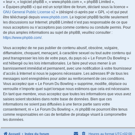
« leur », « logiciel phpBB », « www.phpbb.com », « phpBB Limited »,
« Équipes phpBB ») qui est un script libre de forum, déclaré sous la licence «
GNU General Public License v2
» (désigné ci-après par « GPL ») et qui peut
être téléchargé depuis
www.phpbb.com
. Le logiciel phpBB facilite seulement
les discussions sur Internet. phpBB Limited n’est pas responsable de ce que
nous acceptons ou n’acceptons pas comme contenu ou conduite permis. Pour
de plus amples informations au sujet de phpBB, veuillez consulter :
https://www.phpbb.com/
.
Vous acceptez de ne pas publier de contenu abusif, obscène, vulgaire,
diffamatoire, choquant, menaçant, à caractère sexuel ou tout autre contenu qui
peut transgresser les lois de votre pays, du pays où « Le Forum Du Bowling »
est hébergé ou les lois internationales. Le faire peut vous mener à un
bannissement immédiat et permanent, avec une notification à votre fournisseur
d’accès à Internet si nous le jugeons nécessaire. Les adresses IP de tous les
messages sont enregistrées pour aider au renforcement de ces conditions.
Vous acceptez que « Le Forum Du Bowling » supprime, modifie, déplace ou
verrouille n’importe quel sujet lorsque nous estimons que cela est nécessaire.
En tant que membre, vous acceptez que toutes les informations que vous avez
saisies soient stockées dans notre base de données. Bien que ces
informations ne soient pas diffusées à une tierce partie sans votre
consentement, ni « Le Forum Du Bowling », ni phpBB ne pourront être tenus
comme responsables en cas de tentative de piratage visant à compromettre
les données.
Accueil
Index du forum
Heures au format
UTC+02:00