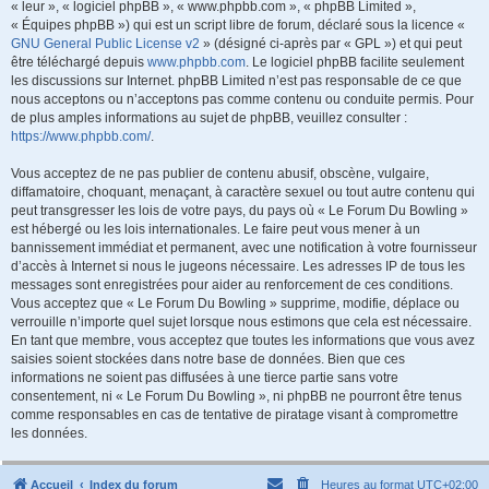
« leur », « logiciel phpBB », « www.phpbb.com », « phpBB Limited »,
« Équipes phpBB ») qui est un script libre de forum, déclaré sous la licence «
GNU General Public License v2
» (désigné ci-après par « GPL ») et qui peut
être téléchargé depuis
www.phpbb.com
. Le logiciel phpBB facilite seulement
les discussions sur Internet. phpBB Limited n’est pas responsable de ce que
nous acceptons ou n’acceptons pas comme contenu ou conduite permis. Pour
de plus amples informations au sujet de phpBB, veuillez consulter :
https://www.phpbb.com/
.
Vous acceptez de ne pas publier de contenu abusif, obscène, vulgaire,
diffamatoire, choquant, menaçant, à caractère sexuel ou tout autre contenu qui
peut transgresser les lois de votre pays, du pays où « Le Forum Du Bowling »
est hébergé ou les lois internationales. Le faire peut vous mener à un
bannissement immédiat et permanent, avec une notification à votre fournisseur
d’accès à Internet si nous le jugeons nécessaire. Les adresses IP de tous les
messages sont enregistrées pour aider au renforcement de ces conditions.
Vous acceptez que « Le Forum Du Bowling » supprime, modifie, déplace ou
verrouille n’importe quel sujet lorsque nous estimons que cela est nécessaire.
En tant que membre, vous acceptez que toutes les informations que vous avez
saisies soient stockées dans notre base de données. Bien que ces
informations ne soient pas diffusées à une tierce partie sans votre
consentement, ni « Le Forum Du Bowling », ni phpBB ne pourront être tenus
comme responsables en cas de tentative de piratage visant à compromettre
les données.
Accueil
Index du forum
Heures au format
UTC+02:00