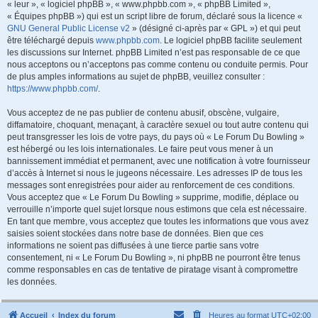
« leur », « logiciel phpBB », « www.phpbb.com », « phpBB Limited »,
« Équipes phpBB ») qui est un script libre de forum, déclaré sous la licence «
GNU General Public License v2
» (désigné ci-après par « GPL ») et qui peut
être téléchargé depuis
www.phpbb.com
. Le logiciel phpBB facilite seulement
les discussions sur Internet. phpBB Limited n’est pas responsable de ce que
nous acceptons ou n’acceptons pas comme contenu ou conduite permis. Pour
de plus amples informations au sujet de phpBB, veuillez consulter :
https://www.phpbb.com/
.
Vous acceptez de ne pas publier de contenu abusif, obscène, vulgaire,
diffamatoire, choquant, menaçant, à caractère sexuel ou tout autre contenu qui
peut transgresser les lois de votre pays, du pays où « Le Forum Du Bowling »
est hébergé ou les lois internationales. Le faire peut vous mener à un
bannissement immédiat et permanent, avec une notification à votre fournisseur
d’accès à Internet si nous le jugeons nécessaire. Les adresses IP de tous les
messages sont enregistrées pour aider au renforcement de ces conditions.
Vous acceptez que « Le Forum Du Bowling » supprime, modifie, déplace ou
verrouille n’importe quel sujet lorsque nous estimons que cela est nécessaire.
En tant que membre, vous acceptez que toutes les informations que vous avez
saisies soient stockées dans notre base de données. Bien que ces
informations ne soient pas diffusées à une tierce partie sans votre
consentement, ni « Le Forum Du Bowling », ni phpBB ne pourront être tenus
comme responsables en cas de tentative de piratage visant à compromettre
les données.
Accueil
Index du forum
Heures au format
UTC+02:00