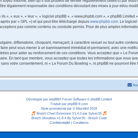
 soyez informé, bien qu’il soit prudent de vérifier régulièrement celles-ci par vou
être légalement responsable des conditions découlant des mises à jour et/ou modif
ls », « eux », « leur », « logiciel phpBB », « www.phpbb.com », « phpBB Limited »,
-après par « GPL ») et qui peut être téléchargé depuis
www.phpbb.com
. Le logicie
acceptons pas comme contenu ou conduite permis. Pour de plus amples informations
lgaire, diffamatoire, choquant, menaçant, à caractère sexuel ou tout autre contenu 
 faire peut vous mener à un bannissement immédiat et permanent, avec une notificat
trées pour aider au renforcement de ces conditions. Vous acceptez que « Le Forum
saire. En tant que membre, vous acceptez que toutes les informations que vous av
tie sans votre consentement, ni « Le Forum Du Bowling », ni phpBB ne pourront êtr
Nou
Développé par
phpBB
® Forum Software © phpBB Limited
Traduit par
phpBB-fr.com
Style
promaterial
par ©
Mazeltof
2018
Breizh Chart Extension V1.4.0 par
Sylver35
Breizh Shoutbox v1.8.4
By Sylver35 - Breizh Code
Confidentialité
|
Conditions