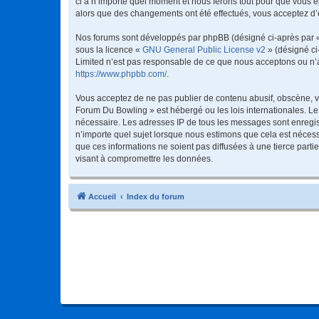
ci à n’importe quel moment et nous ferons tout pour que vous en
alors que des changements ont été effectués, vous acceptez d’
Nos forums sont développés par phpBB (désigné ci-après par « i
sous la licence «
GNU General Public License v2
» (désigné ci
Limited n’est pas responsable de ce que nous acceptons ou n’
https://www.phpbb.com/
.
Vous acceptez de ne pas publier de contenu abusif, obscène, vu
Forum Du Bowling » est hébergé ou les lois internationales. Le
nécessaire. Les adresses IP de tous les messages sont enregis
n’importe quel sujet lorsque nous estimons que cela est néces
que ces informations ne soient pas diffusées à une tierce par
visant à compromettre les données.
Accueil
Index du forum