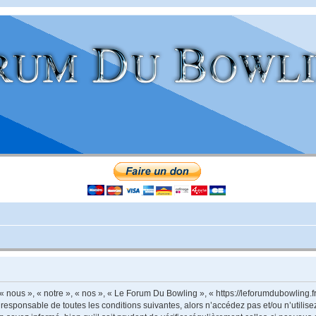
nous », « notre », « nos », « Le Forum Du Bowling », « https://leforumdubowling.f
 responsable de toutes les conditions suivantes, alors n’accédez pas et/ou n’utili