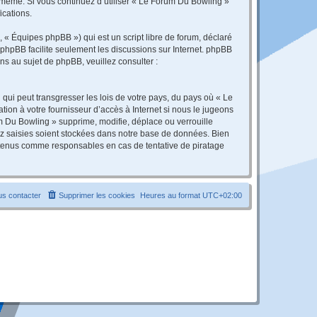
s-même. Si vous continuez d’utiliser « Le Forum Du Bowling »
ications.
 « Équipes phpBB ») qui est un script libre de forum, déclaré
l phpBB facilite seulement les discussions sur Internet. phpBB
 au sujet de phpBB, veuillez consulter :
qui peut transgresser les lois de votre pays, du pays où « Le
ion à votre fournisseur d’accès à Internet si nous le jugeons
 Du Bowling » supprime, modifie, déplace ou verrouille
ez saisies soient stockées dans notre base de données. Bien
e tenus comme responsables en cas de tentative de piratage
s contacter
Supprimer les cookies
Heures au format
UTC+02:00