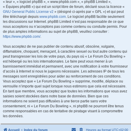
« leur », « logiciel phpBB », « www.phpbb.com », « phpBB Limited »,
« Équipes phpBB ») qui est un script libre de forum, déclaré sous la licence «
GNU General Public License v2
» (désigné ci-après par « GPL ») et qui peut
être téléchargé depuis
www.phpbb.com
. Le logiciel phpBB facilite seulement
les discussions sur Internet. phpBB Limited n’est pas responsable de ce que
nous acceptons ou n’acceptons pas comme contenu ou conduite permis. Pour
de plus amples informations au sujet de phpBB, veuillez consulter :
https://www.phpbb.com/
.
Vous acceptez de ne pas publier de contenu abusif, obscène, vulgaire,
diffamatoire, choquant, menaçant, à caractère sexuel ou tout autre contenu qui
peut transgresser les lois de votre pays, du pays où « Le Forum Du Bowling »
est hébergé ou les lois internationales. Le faire peut vous mener à un
bannissement immédiat et permanent, avec une notification à votre fournisseur
d’accès à Internet si nous le jugeons nécessaire. Les adresses IP de tous les
messages sont enregistrées pour aider au renforcement de ces conditions.
Vous acceptez que « Le Forum Du Bowling » supprime, modifie, déplace ou
verrouille n’importe quel sujet lorsque nous estimons que cela est nécessaire.
En tant que membre, vous acceptez que toutes les informations que vous avez
saisies soient stockées dans notre base de données. Bien que ces
informations ne soient pas diffusées à une tierce partie sans votre
consentement, ni « Le Forum Du Bowling », ni phpBB ne pourront être tenus
comme responsables en cas de tentative de piratage visant à compromettre
les données.
Accueil
Index du forum
Heures au format
UTC+02:00