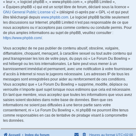
« leur », « logiciel phpBB », « www.phpbb.com », « phpBB Limited »,
« Équipes phpBB ») qui est un script libre de forum, déclaré sous la licence «
GNU General Public License v2
» (désigné ci-après par « GPL ») et qui peut
être téléchargé depuis
www.phpbb.com
. Le logiciel phpBB facilite seulement
les discussions sur Internet. phpBB Limited n’est pas responsable de ce que
nous acceptons ou n’acceptons pas comme contenu ou conduite permis. Pour
de plus amples informations au sujet de phpBB, veuillez consulter :
https://www.phpbb.com/
.
Vous acceptez de ne pas publier de contenu abusif, obscène, vulgaire,
diffamatoire, choquant, menaçant, à caractère sexuel ou tout autre contenu qui
peut transgresser les lois de votre pays, du pays où « Le Forum Du Bowling »
est hébergé ou les lois internationales. Le faire peut vous mener à un
bannissement immédiat et permanent, avec une notification à votre fournisseur
d’accès à Internet si nous le jugeons nécessaire. Les adresses IP de tous les
messages sont enregistrées pour aider au renforcement de ces conditions.
Vous acceptez que « Le Forum Du Bowling » supprime, modifie, déplace ou
verrouille n’importe quel sujet lorsque nous estimons que cela est nécessaire.
En tant que membre, vous acceptez que toutes les informations que vous avez
saisies soient stockées dans notre base de données. Bien que ces
informations ne soient pas diffusées à une tierce partie sans votre
consentement, ni « Le Forum Du Bowling », ni phpBB ne pourront être tenus
comme responsables en cas de tentative de piratage visant à compromettre
les données.
Accueil
Index du forum
Heures au format
UTC+02:00