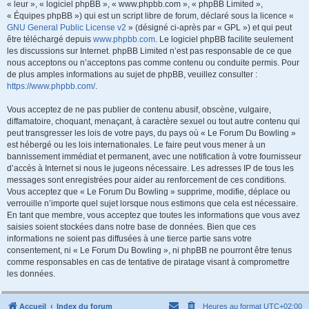
« leur », « logiciel phpBB », « www.phpbb.com », « phpBB Limited »,
« Équipes phpBB ») qui est un script libre de forum, déclaré sous la licence «
GNU General Public License v2
» (désigné ci-après par « GPL ») et qui peut
être téléchargé depuis
www.phpbb.com
. Le logiciel phpBB facilite seulement
les discussions sur Internet. phpBB Limited n’est pas responsable de ce que
nous acceptons ou n’acceptons pas comme contenu ou conduite permis. Pour
de plus amples informations au sujet de phpBB, veuillez consulter :
https://www.phpbb.com/
.
Vous acceptez de ne pas publier de contenu abusif, obscène, vulgaire,
diffamatoire, choquant, menaçant, à caractère sexuel ou tout autre contenu qui
peut transgresser les lois de votre pays, du pays où « Le Forum Du Bowling »
est hébergé ou les lois internationales. Le faire peut vous mener à un
bannissement immédiat et permanent, avec une notification à votre fournisseur
d’accès à Internet si nous le jugeons nécessaire. Les adresses IP de tous les
messages sont enregistrées pour aider au renforcement de ces conditions.
Vous acceptez que « Le Forum Du Bowling » supprime, modifie, déplace ou
verrouille n’importe quel sujet lorsque nous estimons que cela est nécessaire.
En tant que membre, vous acceptez que toutes les informations que vous avez
saisies soient stockées dans notre base de données. Bien que ces
informations ne soient pas diffusées à une tierce partie sans votre
consentement, ni « Le Forum Du Bowling », ni phpBB ne pourront être tenus
comme responsables en cas de tentative de piratage visant à compromettre
les données.
Accueil
Index du forum
Heures au format
UTC+02:00