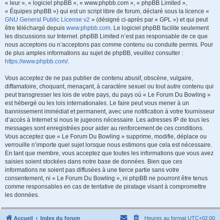
« leur », « logiciel phpBB », « www.phpbb.com », « phpBB Limited »,
« Équipes phpBB ») qui est un script libre de forum, déclaré sous la licence «
GNU General Public License v2
» (désigné ci-après par « GPL ») et qui peut
être téléchargé depuis
www.phpbb.com
. Le logiciel phpBB facilite seulement
les discussions sur Internet. phpBB Limited n’est pas responsable de ce que
nous acceptons ou n’acceptons pas comme contenu ou conduite permis. Pour
de plus amples informations au sujet de phpBB, veuillez consulter :
https://www.phpbb.com/
.
Vous acceptez de ne pas publier de contenu abusif, obscène, vulgaire,
diffamatoire, choquant, menaçant, à caractère sexuel ou tout autre contenu qui
peut transgresser les lois de votre pays, du pays où « Le Forum Du Bowling »
est hébergé ou les lois internationales. Le faire peut vous mener à un
bannissement immédiat et permanent, avec une notification à votre fournisseur
d’accès à Internet si nous le jugeons nécessaire. Les adresses IP de tous les
messages sont enregistrées pour aider au renforcement de ces conditions.
Vous acceptez que « Le Forum Du Bowling » supprime, modifie, déplace ou
verrouille n’importe quel sujet lorsque nous estimons que cela est nécessaire.
En tant que membre, vous acceptez que toutes les informations que vous avez
saisies soient stockées dans notre base de données. Bien que ces
informations ne soient pas diffusées à une tierce partie sans votre
consentement, ni « Le Forum Du Bowling », ni phpBB ne pourront être tenus
comme responsables en cas de tentative de piratage visant à compromettre
les données.
Accueil
Index du forum
Heures au format
UTC+02:00