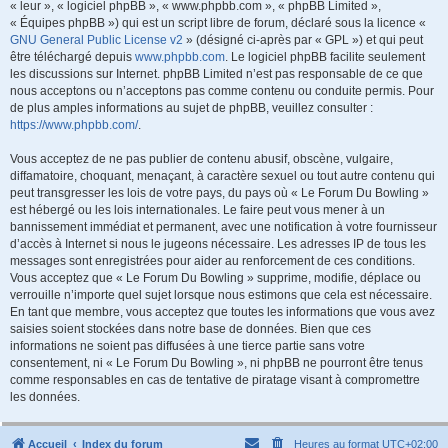
« leur », « logiciel phpBB », « www.phpbb.com », « phpBB Limited »,
« Équipes phpBB ») qui est un script libre de forum, déclaré sous la licence «
GNU General Public License v2
» (désigné ci-après par « GPL ») et qui peut
être téléchargé depuis
www.phpbb.com
. Le logiciel phpBB facilite seulement
les discussions sur Internet. phpBB Limited n’est pas responsable de ce que
nous acceptons ou n’acceptons pas comme contenu ou conduite permis. Pour
de plus amples informations au sujet de phpBB, veuillez consulter :
https://www.phpbb.com/
.
Vous acceptez de ne pas publier de contenu abusif, obscène, vulgaire,
diffamatoire, choquant, menaçant, à caractère sexuel ou tout autre contenu qui
peut transgresser les lois de votre pays, du pays où « Le Forum Du Bowling »
est hébergé ou les lois internationales. Le faire peut vous mener à un
bannissement immédiat et permanent, avec une notification à votre fournisseur
d’accès à Internet si nous le jugeons nécessaire. Les adresses IP de tous les
messages sont enregistrées pour aider au renforcement de ces conditions.
Vous acceptez que « Le Forum Du Bowling » supprime, modifie, déplace ou
verrouille n’importe quel sujet lorsque nous estimons que cela est nécessaire.
En tant que membre, vous acceptez que toutes les informations que vous avez
saisies soient stockées dans notre base de données. Bien que ces
informations ne soient pas diffusées à une tierce partie sans votre
consentement, ni « Le Forum Du Bowling », ni phpBB ne pourront être tenus
comme responsables en cas de tentative de piratage visant à compromettre
les données.
Accueil
Index du forum
Heures au format
UTC+02:00