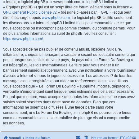
« leur », « logiciel phpBB », « www.phpbb.com », « phpBB Limited »,
« Équipes phpBB ») qui est un script libre de forum, déclaré sous la licence «
GNU General Public License v2
» (désigné ci-après par « GPL ») et qui peut
être téléchargé depuis
www.phpbb.com
. Le logiciel phpBB facilite seulement
les discussions sur Internet. phpBB Limited n’est pas responsable de ce que
nous acceptons ou n’acceptons pas comme contenu ou conduite permis. Pour
de plus amples informations au sujet de phpBB, veuillez consulter :
https://www.phpbb.com/
.
Vous acceptez de ne pas publier de contenu abusif, obscène, vulgaire,
diffamatoire, choquant, menaçant, à caractère sexuel ou tout autre contenu qui
peut transgresser les lois de votre pays, du pays où « Le Forum Du Bowling »
est hébergé ou les lois internationales. Le faire peut vous mener à un
bannissement immédiat et permanent, avec une notification à votre fournisseur
d’accès à Internet si nous le jugeons nécessaire. Les adresses IP de tous les
messages sont enregistrées pour aider au renforcement de ces conditions.
Vous acceptez que « Le Forum Du Bowling » supprime, modifie, déplace ou
verrouille n’importe quel sujet lorsque nous estimons que cela est nécessaire.
En tant que membre, vous acceptez que toutes les informations que vous avez
saisies soient stockées dans notre base de données. Bien que ces
informations ne soient pas diffusées à une tierce partie sans votre
consentement, ni « Le Forum Du Bowling », ni phpBB ne pourront être tenus
comme responsables en cas de tentative de piratage visant à compromettre
les données.
Accueil
Index du forum
Heures au format
UTC+02:00