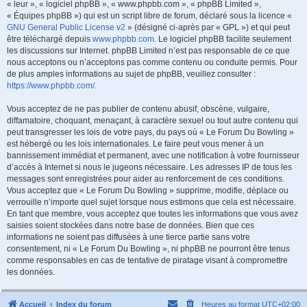
« leur », « logiciel phpBB », « www.phpbb.com », « phpBB Limited »,
« Équipes phpBB ») qui est un script libre de forum, déclaré sous la licence «
GNU General Public License v2
» (désigné ci-après par « GPL ») et qui peut
être téléchargé depuis
www.phpbb.com
. Le logiciel phpBB facilite seulement
les discussions sur Internet. phpBB Limited n’est pas responsable de ce que
nous acceptons ou n’acceptons pas comme contenu ou conduite permis. Pour
de plus amples informations au sujet de phpBB, veuillez consulter :
https://www.phpbb.com/
.
Vous acceptez de ne pas publier de contenu abusif, obscène, vulgaire,
diffamatoire, choquant, menaçant, à caractère sexuel ou tout autre contenu qui
peut transgresser les lois de votre pays, du pays où « Le Forum Du Bowling »
est hébergé ou les lois internationales. Le faire peut vous mener à un
bannissement immédiat et permanent, avec une notification à votre fournisseur
d’accès à Internet si nous le jugeons nécessaire. Les adresses IP de tous les
messages sont enregistrées pour aider au renforcement de ces conditions.
Vous acceptez que « Le Forum Du Bowling » supprime, modifie, déplace ou
verrouille n’importe quel sujet lorsque nous estimons que cela est nécessaire.
En tant que membre, vous acceptez que toutes les informations que vous avez
saisies soient stockées dans notre base de données. Bien que ces
informations ne soient pas diffusées à une tierce partie sans votre
consentement, ni « Le Forum Du Bowling », ni phpBB ne pourront être tenus
comme responsables en cas de tentative de piratage visant à compromettre
les données.
Accueil
Index du forum
Heures au format
UTC+02:00