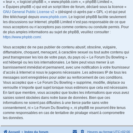
« leur », « logiciel phpBB », « www.phpbb.com », « phpBB Limited »,
« Équipes phpBB ») qui est un script libre de forum, déclaré sous la licence «
GNU General Public License v2
» (désigné ci-après par « GPL ») et qui peut
être téléchargé depuis
www.phpbb.com
. Le logiciel phpBB facilite seulement
les discussions sur Internet. phpBB Limited n’est pas responsable de ce que
nous acceptons ou n’acceptons pas comme contenu ou conduite permis. Pour
de plus amples informations au sujet de phpBB, veuillez consulter :
https://www.phpbb.com/
.
Vous acceptez de ne pas publier de contenu abusif, obscène, vulgaire,
diffamatoire, choquant, menaçant, à caractère sexuel ou tout autre contenu qui
peut transgresser les lois de votre pays, du pays où « Le Forum Du Bowling »
est hébergé ou les lois internationales. Le faire peut vous mener à un
bannissement immédiat et permanent, avec une notification à votre fournisseur
d’accès à Internet si nous le jugeons nécessaire. Les adresses IP de tous les
messages sont enregistrées pour aider au renforcement de ces conditions.
Vous acceptez que « Le Forum Du Bowling » supprime, modifie, déplace ou
verrouille n’importe quel sujet lorsque nous estimons que cela est nécessaire.
En tant que membre, vous acceptez que toutes les informations que vous avez
saisies soient stockées dans notre base de données. Bien que ces
informations ne soient pas diffusées à une tierce partie sans votre
consentement, ni « Le Forum Du Bowling », ni phpBB ne pourront être tenus
comme responsables en cas de tentative de piratage visant à compromettre
les données.
Accueil
Index du forum
Heures au format
UTC+02:00