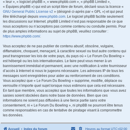
« leur », « logiciel phpBB », « www.phpbb.com », « phpBB Limited »,
« Équipes phpBB ») qui est un script libre de forum, déclaré sous la licence «
GNU General Public License v2
» (désigné ci-après par « GPL ») et qui peut
être téléchargé depuis
www.phpbb.com
. Le logiciel phpBB facilite seulement
les discussions sur Internet. phpBB Limited n’est pas responsable de ce que
nous acceptons ou n’acceptons pas comme contenu ou conduite permis. Pour
de plus amples informations au sujet de phpBB, veuillez consulter :
https://www.phpbb.com/
.
Vous acceptez de ne pas publier de contenu abusif, obscène, vulgaire,
diffamatoire, choquant, menaçant, à caractère sexuel ou tout autre contenu qui
peut transgresser les lois de votre pays, du pays où « Le Forum Du Bowling »
est hébergé ou les lois internationales. Le faire peut vous mener à un
bannissement immédiat et permanent, avec une notification à votre fournisseur
d’accès à Internet si nous le jugeons nécessaire. Les adresses IP de tous les
messages sont enregistrées pour aider au renforcement de ces conditions.
Vous acceptez que « Le Forum Du Bowling » supprime, modifie, déplace ou
verrouille n’importe quel sujet lorsque nous estimons que cela est nécessaire.
En tant que membre, vous acceptez que toutes les informations que vous avez
saisies soient stockées dans notre base de données. Bien que ces
informations ne soient pas diffusées à une tierce partie sans votre
consentement, ni « Le Forum Du Bowling », ni phpBB ne pourront être tenus
comme responsables en cas de tentative de piratage visant à compromettre
les données.
Accueil
Index du forum
Heures au format
UTC+02:00