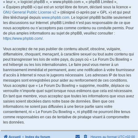
« leur », « logiciel phpBB », « www.phpbb.com », « phpBB Limited »,
« Équipes phpBB ») qui est un script libre de forum, déclaré sous la licence «
GNU General Public License v2
» (désigné ci-après par « GPL ») et qui peut
être téléchargé depuis
www.phpbb.com
. Le logiciel phpBB facilite seulement
les discussions sur Internet. phpBB Limited n’est pas responsable de ce que
nous acceptons ou n’acceptons pas comme contenu ou conduite permis. Pour
de plus amples informations au sujet de phpBB, veuillez consulter :
https://www.phpbb.com/
.
Vous acceptez de ne pas publier de contenu abusif, obscène, vulgaire,
diffamatoire, choquant, menaçant, à caractère sexuel ou tout autre contenu qui
peut transgresser les lois de votre pays, du pays où « Le Forum Du Bowling »
est hébergé ou les lois internationales. Le faire peut vous mener à un
bannissement immédiat et permanent, avec une notification à votre fournisseur
d’accès à Internet si nous le jugeons nécessaire. Les adresses IP de tous les
messages sont enregistrées pour aider au renforcement de ces conditions.
Vous acceptez que « Le Forum Du Bowling » supprime, modifie, déplace ou
verrouille n’importe quel sujet lorsque nous estimons que cela est nécessaire.
En tant que membre, vous acceptez que toutes les informations que vous avez
saisies soient stockées dans notre base de données. Bien que ces
informations ne soient pas diffusées à une tierce partie sans votre
consentement, ni « Le Forum Du Bowling », ni phpBB ne pourront être tenus
comme responsables en cas de tentative de piratage visant à compromettre
les données.
Accueil
Index du forum
Heures au format
UTC+02:00