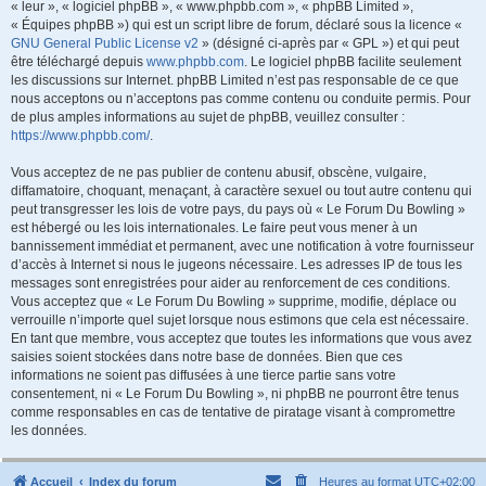
« leur », « logiciel phpBB », « www.phpbb.com », « phpBB Limited »,
« Équipes phpBB ») qui est un script libre de forum, déclaré sous la licence «
GNU General Public License v2
» (désigné ci-après par « GPL ») et qui peut
être téléchargé depuis
www.phpbb.com
. Le logiciel phpBB facilite seulement
les discussions sur Internet. phpBB Limited n’est pas responsable de ce que
nous acceptons ou n’acceptons pas comme contenu ou conduite permis. Pour
de plus amples informations au sujet de phpBB, veuillez consulter :
https://www.phpbb.com/
.
Vous acceptez de ne pas publier de contenu abusif, obscène, vulgaire,
diffamatoire, choquant, menaçant, à caractère sexuel ou tout autre contenu qui
peut transgresser les lois de votre pays, du pays où « Le Forum Du Bowling »
est hébergé ou les lois internationales. Le faire peut vous mener à un
bannissement immédiat et permanent, avec une notification à votre fournisseur
d’accès à Internet si nous le jugeons nécessaire. Les adresses IP de tous les
messages sont enregistrées pour aider au renforcement de ces conditions.
Vous acceptez que « Le Forum Du Bowling » supprime, modifie, déplace ou
verrouille n’importe quel sujet lorsque nous estimons que cela est nécessaire.
En tant que membre, vous acceptez que toutes les informations que vous avez
saisies soient stockées dans notre base de données. Bien que ces
informations ne soient pas diffusées à une tierce partie sans votre
consentement, ni « Le Forum Du Bowling », ni phpBB ne pourront être tenus
comme responsables en cas de tentative de piratage visant à compromettre
les données.
Accueil
Index du forum
Heures au format
UTC+02:00