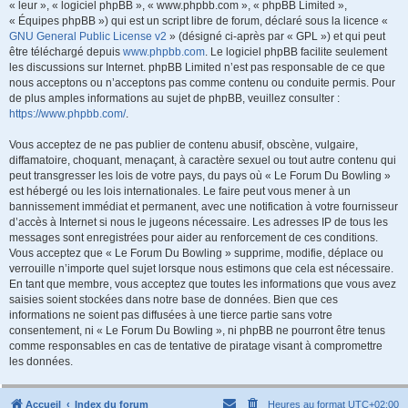
« leur », « logiciel phpBB », « www.phpbb.com », « phpBB Limited »,
« Équipes phpBB ») qui est un script libre de forum, déclaré sous la licence «
GNU General Public License v2
» (désigné ci-après par « GPL ») et qui peut
être téléchargé depuis
www.phpbb.com
. Le logiciel phpBB facilite seulement
les discussions sur Internet. phpBB Limited n’est pas responsable de ce que
nous acceptons ou n’acceptons pas comme contenu ou conduite permis. Pour
de plus amples informations au sujet de phpBB, veuillez consulter :
https://www.phpbb.com/
.
Vous acceptez de ne pas publier de contenu abusif, obscène, vulgaire,
diffamatoire, choquant, menaçant, à caractère sexuel ou tout autre contenu qui
peut transgresser les lois de votre pays, du pays où « Le Forum Du Bowling »
est hébergé ou les lois internationales. Le faire peut vous mener à un
bannissement immédiat et permanent, avec une notification à votre fournisseur
d’accès à Internet si nous le jugeons nécessaire. Les adresses IP de tous les
messages sont enregistrées pour aider au renforcement de ces conditions.
Vous acceptez que « Le Forum Du Bowling » supprime, modifie, déplace ou
verrouille n’importe quel sujet lorsque nous estimons que cela est nécessaire.
En tant que membre, vous acceptez que toutes les informations que vous avez
saisies soient stockées dans notre base de données. Bien que ces
informations ne soient pas diffusées à une tierce partie sans votre
consentement, ni « Le Forum Du Bowling », ni phpBB ne pourront être tenus
comme responsables en cas de tentative de piratage visant à compromettre
les données.
Accueil
Index du forum
Heures au format
UTC+02:00