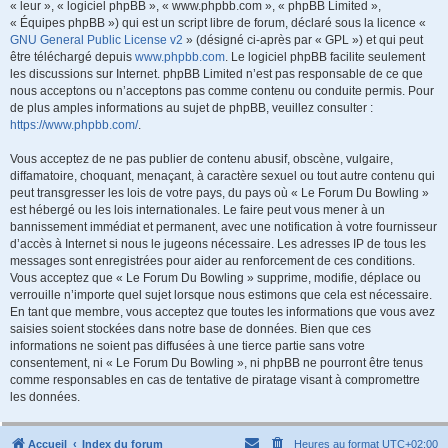
« leur », « logiciel phpBB », « www.phpbb.com », « phpBB Limited »,
« Équipes phpBB ») qui est un script libre de forum, déclaré sous la licence «
GNU General Public License v2
» (désigné ci-après par « GPL ») et qui peut
être téléchargé depuis
www.phpbb.com
. Le logiciel phpBB facilite seulement
les discussions sur Internet. phpBB Limited n’est pas responsable de ce que
nous acceptons ou n’acceptons pas comme contenu ou conduite permis. Pour
de plus amples informations au sujet de phpBB, veuillez consulter :
https://www.phpbb.com/
.
Vous acceptez de ne pas publier de contenu abusif, obscène, vulgaire,
diffamatoire, choquant, menaçant, à caractère sexuel ou tout autre contenu qui
peut transgresser les lois de votre pays, du pays où « Le Forum Du Bowling »
est hébergé ou les lois internationales. Le faire peut vous mener à un
bannissement immédiat et permanent, avec une notification à votre fournisseur
d’accès à Internet si nous le jugeons nécessaire. Les adresses IP de tous les
messages sont enregistrées pour aider au renforcement de ces conditions.
Vous acceptez que « Le Forum Du Bowling » supprime, modifie, déplace ou
verrouille n’importe quel sujet lorsque nous estimons que cela est nécessaire.
En tant que membre, vous acceptez que toutes les informations que vous avez
saisies soient stockées dans notre base de données. Bien que ces
informations ne soient pas diffusées à une tierce partie sans votre
consentement, ni « Le Forum Du Bowling », ni phpBB ne pourront être tenus
comme responsables en cas de tentative de piratage visant à compromettre
les données.
Accueil
Index du forum
Heures au format
UTC+02:00