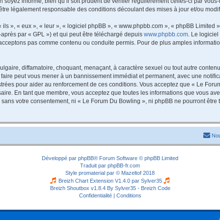
 soyez informé, bien qu’il soit prudent de vérifier régulièrement celles-ci par vou
être légalement responsable des conditions découlant des mises à jour et/ou modif
ls », « eux », « leur », « logiciel phpBB », « www.phpbb.com », « phpBB Limited »,
-après par « GPL ») et qui peut être téléchargé depuis
www.phpbb.com
. Le logicie
acceptons pas comme contenu ou conduite permis. Pour de plus amples informations
lgaire, diffamatoire, choquant, menaçant, à caractère sexuel ou tout autre contenu 
 faire peut vous mener à un bannissement immédiat et permanent, avec une notificat
trées pour aider au renforcement de ces conditions. Vous acceptez que « Le Forum
saire. En tant que membre, vous acceptez que toutes les informations que vous av
tie sans votre consentement, ni « Le Forum Du Bowling », ni phpBB ne pourront êtr
Nou
Développé par
phpBB
® Forum Software © phpBB Limited
Traduit par
phpBB-fr.com
Style
promaterial
par ©
Mazeltof
2018
Breizh Chart Extension V1.4.0 par
Sylver35
Breizh Shoutbox v1.8.4
By Sylver35 - Breizh Code
Confidentialité
|
Conditions