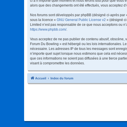
ci à n’importe quel moment et nous ferons tout pour que vous en
alors que des changements ont été effectués, vous acceptez d’
Nos forums sont développés par phpBB (désigné ci-après par « i
sous la licence «
GNU General Public License v2
» (désigné ci
Limited n’est pas responsable de ce que nous acceptons ou n’
https://www.phpbb.com/
.
Vous acceptez de ne pas publier de contenu abusif, obscène, vu
Forum Du Bowling » est hébergé ou les lois internationales. Le
nécessaire. Les adresses IP de tous les messages sont enregis
n’importe quel sujet lorsque nous estimons que cela est néces
que ces informations ne soient pas diffusées à une tierce par
visant à compromettre les données.
Accueil
Index du forum