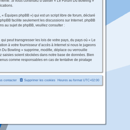
s-même. Si vous continuez d’utiliser « Le Forum Du Bowling »
ications.
 « Équipes phpBB ») qui est un script libre de forum, déclaré
l phpBB facilite seulement les discussions sur Internet. phpBB
 au sujet de phpBB, veuillez consulter :
qui peut transgresser les lois de votre pays, du pays où « Le
ion à votre fournisseur d’accès à Internet si nous le jugeons
 Du Bowling » supprime, modifie, déplace ou verrouille
ez saisies soient stockées dans notre base de données. Bien
e tenus comme responsables en cas de tentative de piratage
s contacter
Supprimer les cookies
Heures au format
UTC+02:00