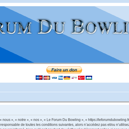
nous », « notre », « nos », « Le Forum Du Bowling », « https://leforumdubowling.f
 responsable de toutes les conditions suivantes, alors n’accédez pas et/ou n’utili