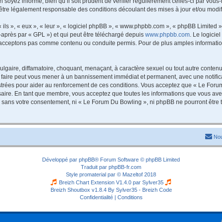
 soyez informé, bien qu’il soit prudent de vérifier régulièrement celles-ci par vou
être légalement responsable des conditions découlant des mises à jour et/ou modif
ls », « eux », « leur », « logiciel phpBB », « www.phpbb.com », « phpBB Limited »,
-après par « GPL ») et qui peut être téléchargé depuis
www.phpbb.com
. Le logicie
acceptons pas comme contenu ou conduite permis. Pour de plus amples informations
lgaire, diffamatoire, choquant, menaçant, à caractère sexuel ou tout autre contenu 
 faire peut vous mener à un bannissement immédiat et permanent, avec une notificat
trées pour aider au renforcement de ces conditions. Vous acceptez que « Le Forum
saire. En tant que membre, vous acceptez que toutes les informations que vous av
tie sans votre consentement, ni « Le Forum Du Bowling », ni phpBB ne pourront êtr
Nou
Développé par
phpBB
® Forum Software © phpBB Limited
Traduit par
phpBB-fr.com
Style
promaterial
par ©
Mazeltof
2018
Breizh Chart Extension V1.4.0 par
Sylver35
Breizh Shoutbox v1.8.4
By Sylver35 - Breizh Code
Confidentialité
|
Conditions