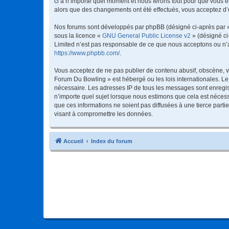
ci à n’importe quel moment et nous ferons tout pour que vous en
alors que des changements ont été effectués, vous acceptez d’
Nos forums sont développés par phpBB (désigné ci-après par « i
sous la licence «
GNU General Public License v2
» (désigné ci
Limited n’est pas responsable de ce que nous acceptons ou n’
https://www.phpbb.com/
.
Vous acceptez de ne pas publier de contenu abusif, obscène, vu
Forum Du Bowling » est hébergé ou les lois internationales. Le
nécessaire. Les adresses IP de tous les messages sont enregis
n’importe quel sujet lorsque nous estimons que cela est néces
que ces informations ne soient pas diffusées à une tierce par
visant à compromettre les données.
Accueil
Index du forum