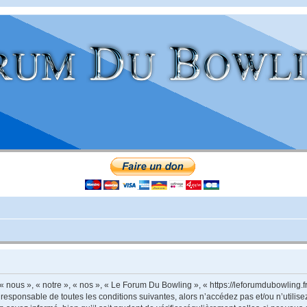
nous », « notre », « nos », « Le Forum Du Bowling », « https://leforumdubowling.f
 responsable de toutes les conditions suivantes, alors n’accédez pas et/ou n’utili