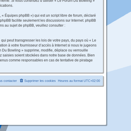
s-même. Si vous continuez d’utiliser « Le Forum Du Bowling »
ications.
 « Équipes phpBB ») qui est un script libre de forum, déclaré
l phpBB facilite seulement les discussions sur Internet. phpBB
 au sujet de phpBB, veuillez consulter :
qui peut transgresser les lois de votre pays, du pays où « Le
ion à votre fournisseur d’accès à Internet si nous le jugeons
 Du Bowling » supprime, modifie, déplace ou verrouille
ez saisies soient stockées dans notre base de données. Bien
e tenus comme responsables en cas de tentative de piratage
s contacter
Supprimer les cookies
Heures au format
UTC+02:00