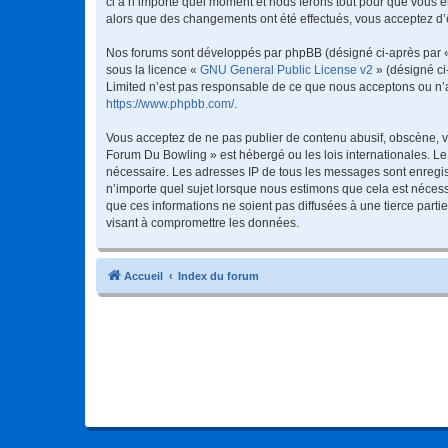
ci à n’importe quel moment et nous ferons tout pour que vous en
alors que des changements ont été effectués, vous acceptez d’
Nos forums sont développés par phpBB (désigné ci-après par « i
sous la licence «
GNU General Public License v2
» (désigné ci
Limited n’est pas responsable de ce que nous acceptons ou n’
https://www.phpbb.com/
.
Vous acceptez de ne pas publier de contenu abusif, obscène, vu
Forum Du Bowling » est hébergé ou les lois internationales. Le
nécessaire. Les adresses IP de tous les messages sont enregis
n’importe quel sujet lorsque nous estimons que cela est néces
que ces informations ne soient pas diffusées à une tierce par
visant à compromettre les données.
Accueil
Index du forum