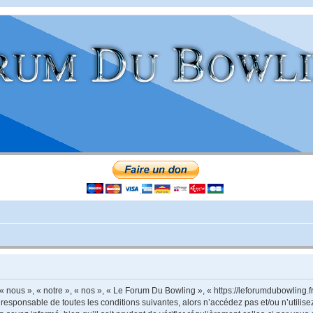
nous », « notre », « nos », « Le Forum Du Bowling », « https://leforumdubowling.f
 responsable de toutes les conditions suivantes, alors n’accédez pas et/ou n’utili