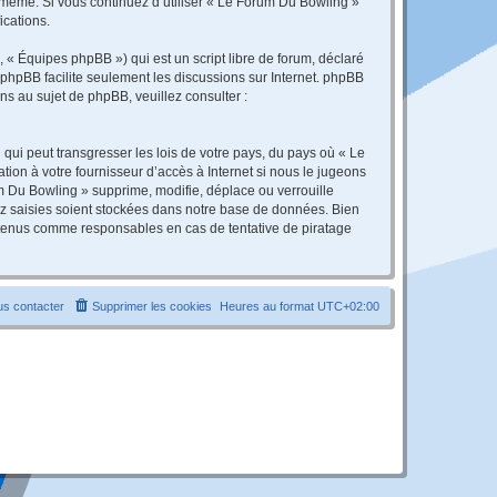
s-même. Si vous continuez d’utiliser « Le Forum Du Bowling »
ications.
 « Équipes phpBB ») qui est un script libre de forum, déclaré
l phpBB facilite seulement les discussions sur Internet. phpBB
 au sujet de phpBB, veuillez consulter :
qui peut transgresser les lois de votre pays, du pays où « Le
ion à votre fournisseur d’accès à Internet si nous le jugeons
 Du Bowling » supprime, modifie, déplace ou verrouille
ez saisies soient stockées dans notre base de données. Bien
e tenus comme responsables en cas de tentative de piratage
s contacter
Supprimer les cookies
Heures au format
UTC+02:00