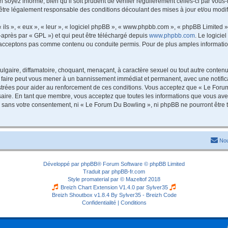
 soyez informé, bien qu’il soit prudent de vérifier régulièrement celles-ci par vou
être légalement responsable des conditions découlant des mises à jour et/ou modif
ls », « eux », « leur », « logiciel phpBB », « www.phpbb.com », « phpBB Limited »,
-après par « GPL ») et qui peut être téléchargé depuis
www.phpbb.com
. Le logicie
acceptons pas comme contenu ou conduite permis. Pour de plus amples informations
lgaire, diffamatoire, choquant, menaçant, à caractère sexuel ou tout autre contenu 
 faire peut vous mener à un bannissement immédiat et permanent, avec une notificat
trées pour aider au renforcement de ces conditions. Vous acceptez que « Le Forum
saire. En tant que membre, vous acceptez que toutes les informations que vous av
tie sans votre consentement, ni « Le Forum Du Bowling », ni phpBB ne pourront êtr
Nou
Développé par
phpBB
® Forum Software © phpBB Limited
Traduit par
phpBB-fr.com
Style
promaterial
par ©
Mazeltof
2018
Breizh Chart Extension V1.4.0 par
Sylver35
Breizh Shoutbox v1.8.4
By Sylver35 - Breizh Code
Confidentialité
|
Conditions