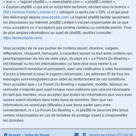
« leur », « logiciel phpBB », « www.phpbb.com », « phpBB Limited »,
« Équipes phpBB ») qui est un script libre de forum, déclaré sous la licence «
GNU General Public License v2
» (désigné ci-après par « GPL ») et qui peut
être téléchargé depuis
www.phpbb.com
. Le logiciel phpBB facilite seulement
les discussions sur Internet. phpBB Limited n’est pas responsable de ce que
nous acceptons ou n’acceptons pas comme contenu ou conduite permis. Pour
de plus amples informations au sujet de phpBB, veuillez consulter :
https://www.phpbb.com/
.
Vous acceptez de ne pas publier de contenu abusif, obscène, vulgaire,
diffamatoire, choquant, menaçant, à caractère sexuel ou tout autre contenu qui
peut transgresser les lois de votre pays, du pays où « Le Forum Du Bowling »
est hébergé ou les lois internationales. Le faire peut vous mener à un
bannissement immédiat et permanent, avec une notification à votre fournisseur
d’accès à Internet si nous le jugeons nécessaire. Les adresses IP de tous les
messages sont enregistrées pour aider au renforcement de ces conditions.
Vous acceptez que « Le Forum Du Bowling » supprime, modifie, déplace ou
verrouille n’importe quel sujet lorsque nous estimons que cela est nécessaire.
En tant que membre, vous acceptez que toutes les informations que vous avez
saisies soient stockées dans notre base de données. Bien que ces
informations ne soient pas diffusées à une tierce partie sans votre
consentement, ni « Le Forum Du Bowling », ni phpBB ne pourront être tenus
comme responsables en cas de tentative de piratage visant à compromettre
les données.
Accueil
Index du forum
Heures au format
UTC+02:00