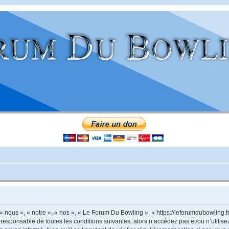
nous », « notre », « nos », « Le Forum Du Bowling », « https://leforumdubowling.f
 responsable de toutes les conditions suivantes, alors n’accédez pas et/ou n’utili