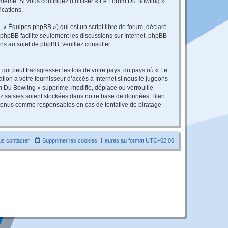
s-même. Si vous continuez d’utiliser « Le Forum Du Bowling »
ications.
 « Équipes phpBB ») qui est un script libre de forum, déclaré
l phpBB facilite seulement les discussions sur Internet. phpBB
 au sujet de phpBB, veuillez consulter :
qui peut transgresser les lois de votre pays, du pays où « Le
ion à votre fournisseur d’accès à Internet si nous le jugeons
 Du Bowling » supprime, modifie, déplace ou verrouille
ez saisies soient stockées dans notre base de données. Bien
e tenus comme responsables en cas de tentative de piratage
s contacter
Supprimer les cookies
Heures au format
UTC+02:00