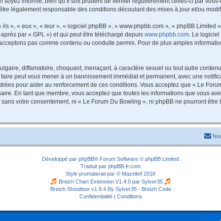
 soyez informé, bien qu’il soit prudent de vérifier régulièrement celles-ci par vou
être légalement responsable des conditions découlant des mises à jour et/ou modif
ls », « eux », « leur », « logiciel phpBB », « www.phpbb.com », « phpBB Limited »,
-après par « GPL ») et qui peut être téléchargé depuis
www.phpbb.com
. Le logicie
acceptons pas comme contenu ou conduite permis. Pour de plus amples informations
lgaire, diffamatoire, choquant, menaçant, à caractère sexuel ou tout autre contenu 
 faire peut vous mener à un bannissement immédiat et permanent, avec une notificat
trées pour aider au renforcement de ces conditions. Vous acceptez que « Le Forum
saire. En tant que membre, vous acceptez que toutes les informations que vous av
tie sans votre consentement, ni « Le Forum Du Bowling », ni phpBB ne pourront êtr
Nou
Développé par
phpBB
® Forum Software © phpBB Limited
Traduit par
phpBB-fr.com
Style
promaterial
par ©
Mazeltof
2018
Breizh Chart Extension V1.4.0 par
Sylver35
Breizh Shoutbox v1.8.4
By Sylver35 - Breizh Code
Confidentialité
|
Conditions