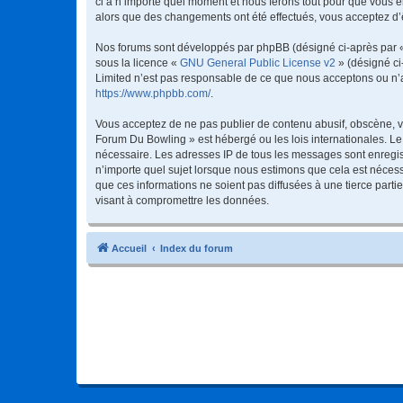
ci à n’importe quel moment et nous ferons tout pour que vous en
alors que des changements ont été effectués, vous acceptez d’
Nos forums sont développés par phpBB (désigné ci-après par « i
sous la licence «
GNU General Public License v2
» (désigné ci
Limited n’est pas responsable de ce que nous acceptons ou n’
https://www.phpbb.com/
.
Vous acceptez de ne pas publier de contenu abusif, obscène, vu
Forum Du Bowling » est hébergé ou les lois internationales. Le
nécessaire. Les adresses IP de tous les messages sont enregis
n’importe quel sujet lorsque nous estimons que cela est néces
que ces informations ne soient pas diffusées à une tierce par
visant à compromettre les données.
Accueil
Index du forum