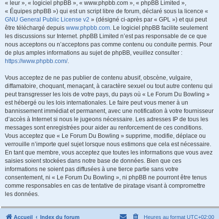
« leur », « logiciel phpBB », « www.phpbb.com », « phpBB Limited »,
« Équipes phpBB ») qui est un script libre de forum, déclaré sous la licence «
GNU General Public License v2
» (désigné ci-après par « GPL ») et qui peut
être téléchargé depuis
www.phpbb.com
. Le logiciel phpBB facilite seulement
les discussions sur Internet. phpBB Limited n’est pas responsable de ce que
nous acceptons ou n’acceptons pas comme contenu ou conduite permis. Pour
de plus amples informations au sujet de phpBB, veuillez consulter :
https://www.phpbb.com/
.
Vous acceptez de ne pas publier de contenu abusif, obscène, vulgaire,
diffamatoire, choquant, menaçant, à caractère sexuel ou tout autre contenu qui
peut transgresser les lois de votre pays, du pays où « Le Forum Du Bowling »
est hébergé ou les lois internationales. Le faire peut vous mener à un
bannissement immédiat et permanent, avec une notification à votre fournisseur
d’accès à Internet si nous le jugeons nécessaire. Les adresses IP de tous les
messages sont enregistrées pour aider au renforcement de ces conditions.
Vous acceptez que « Le Forum Du Bowling » supprime, modifie, déplace ou
verrouille n’importe quel sujet lorsque nous estimons que cela est nécessaire.
En tant que membre, vous acceptez que toutes les informations que vous avez
saisies soient stockées dans notre base de données. Bien que ces
informations ne soient pas diffusées à une tierce partie sans votre
consentement, ni « Le Forum Du Bowling », ni phpBB ne pourront être tenus
comme responsables en cas de tentative de piratage visant à compromettre
les données.
Accueil
Index du forum
Heures au format
UTC+02:00