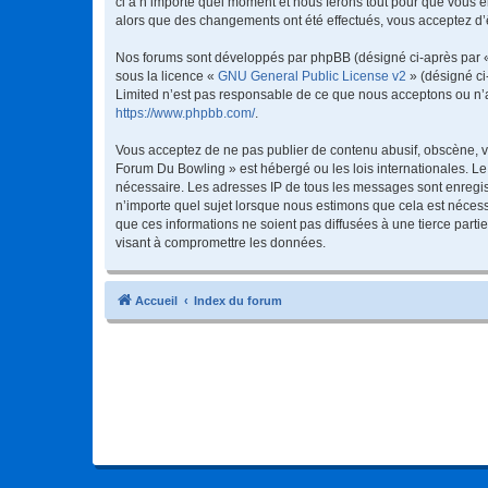
ci à n’importe quel moment et nous ferons tout pour que vous en
alors que des changements ont été effectués, vous acceptez d’
Nos forums sont développés par phpBB (désigné ci-après par « i
sous la licence «
GNU General Public License v2
» (désigné ci
Limited n’est pas responsable de ce que nous acceptons ou n’
https://www.phpbb.com/
.
Vous acceptez de ne pas publier de contenu abusif, obscène, vu
Forum Du Bowling » est hébergé ou les lois internationales. Le
nécessaire. Les adresses IP de tous les messages sont enregis
n’importe quel sujet lorsque nous estimons que cela est néces
que ces informations ne soient pas diffusées à une tierce par
visant à compromettre les données.
Accueil
Index du forum