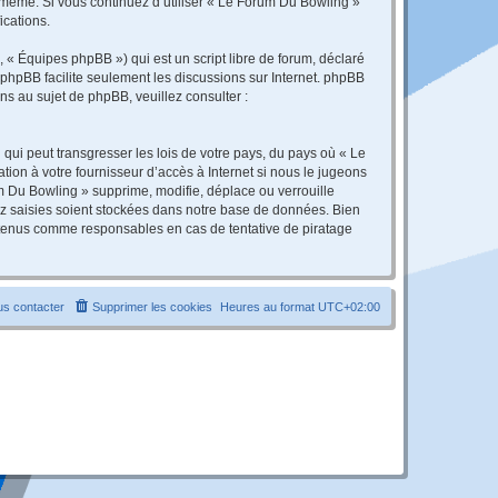
s-même. Si vous continuez d’utiliser « Le Forum Du Bowling »
ications.
 « Équipes phpBB ») qui est un script libre de forum, déclaré
l phpBB facilite seulement les discussions sur Internet. phpBB
 au sujet de phpBB, veuillez consulter :
qui peut transgresser les lois de votre pays, du pays où « Le
ion à votre fournisseur d’accès à Internet si nous le jugeons
 Du Bowling » supprime, modifie, déplace ou verrouille
ez saisies soient stockées dans notre base de données. Bien
e tenus comme responsables en cas de tentative de piratage
s contacter
Supprimer les cookies
Heures au format
UTC+02:00