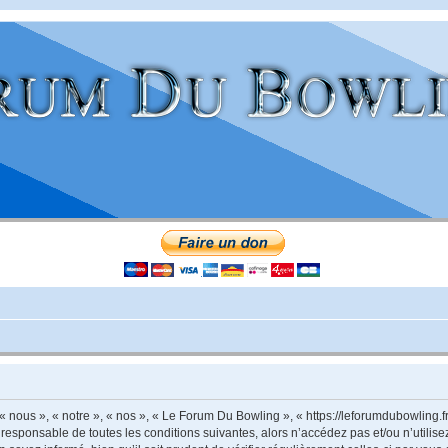
nous », « notre », « nos », « Le Forum Du Bowling », « https://leforumdubowling.f
 responsable de toutes les conditions suivantes, alors n’accédez pas et/ou n’utili