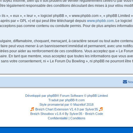
 soyez informé, bien qu’il soit prudent de vérifier régulièrement celles-ci par vou
être légalement responsable des conditions découlant des mises à jour et/ou modif
ls », « eux », « leur », « logiciel phpBB », « www.phpbb.com », « phpBB Limited »,
-après par « GPL ») et qui peut être téléchargé depuis
www.phpbb.com
. Le logicie
acceptons pas comme contenu ou conduite permis. Pour de plus amples informations
lgaire, diffamatoire, choquant, menaçant, à caractère sexuel ou tout autre contenu 
 faire peut vous mener à un bannissement immédiat et permanent, avec une notificat
trées pour aider au renforcement de ces conditions. Vous acceptez que « Le Forum
saire. En tant que membre, vous acceptez que toutes les informations que vous av
tie sans votre consentement, ni « Le Forum Du Bowling », ni phpBB ne pourront êtr
Nou
Développé par
phpBB
® Forum Software © phpBB Limited
Traduit par
phpBB-fr.com
Style
promaterial
par ©
Mazeltof
2018
Breizh Chart Extension V1.4.0 par
Sylver35
Breizh Shoutbox v1.8.4
By Sylver35 - Breizh Code
Confidentialité
|
Conditions