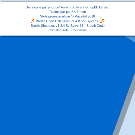
Développé par
phpBB
® Forum Software © phpBB Limited
Traduit par
phpBB-fr.com
Style
promaterial
par ©
Mazeltof
2018
Breizh Chart Extension V1.4.0 par
Sylver35
Breizh Shoutbox v1.8.4
By Sylver35 - Breizh Code
Confidentialité
|
Conditions