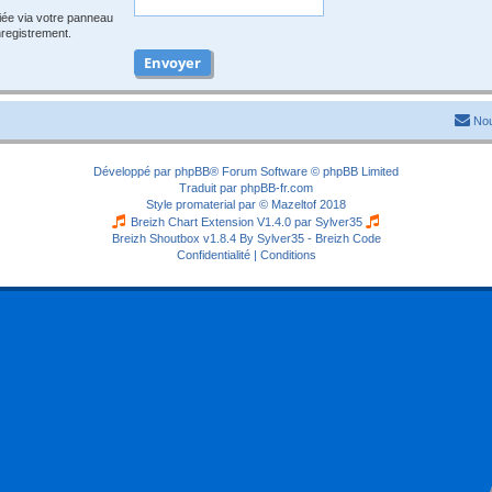
iée via votre panneau
enregistrement.
Nou
Développé par
phpBB
® Forum Software © phpBB Limited
Traduit par
phpBB-fr.com
Style
promaterial
par ©
Mazeltof
2018
Breizh Chart Extension V1.4.0 par
Sylver35
Breizh Shoutbox v1.8.4
By Sylver35 - Breizh Code
Confidentialité
|
Conditions