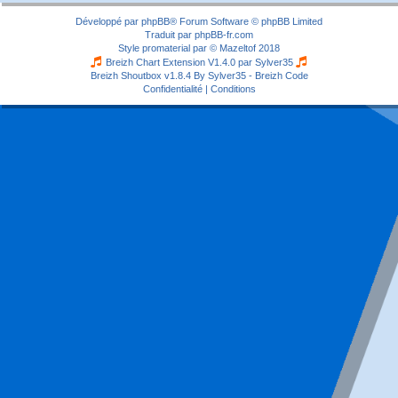
Développé par
phpBB
® Forum Software © phpBB Limited
Traduit par
phpBB-fr.com
Style
promaterial
par ©
Mazeltof
2018
Breizh Chart Extension V1.4.0 par
Sylver35
Breizh Shoutbox v1.8.4
By Sylver35 - Breizh Code
Confidentialité
|
Conditions