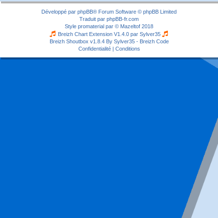
Développé par
phpBB
® Forum Software © phpBB Limited
Traduit par
phpBB-fr.com
Style
promaterial
par ©
Mazeltof
2018
Breizh Chart Extension V1.4.0 par
Sylver35
Breizh Shoutbox v1.8.4
By Sylver35 - Breizh Code
Confidentialité
|
Conditions