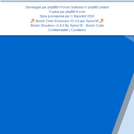
Développé par
phpBB
® Forum Software © phpBB Limited
Traduit par
phpBB-fr.com
Style
promaterial
par ©
Mazeltof
2018
Breizh Chart Extension V1.4.0 par
Sylver35
Breizh Shoutbox v1.8.4
By Sylver35 - Breizh Code
Confidentialité
|
Conditions