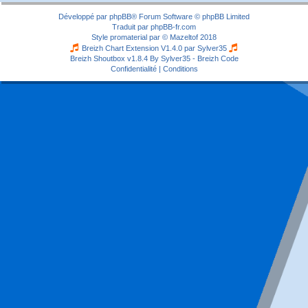
Développé par
phpBB
® Forum Software © phpBB Limited
Traduit par
phpBB-fr.com
Style
promaterial
par ©
Mazeltof
2018
Breizh Chart Extension V1.4.0 par
Sylver35
Breizh Shoutbox v1.8.4
By Sylver35 - Breizh Code
Confidentialité
|
Conditions