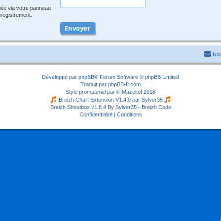
iée via votre panneau
enregistrement.
Nou
Développé par
phpBB
® Forum Software © phpBB Limited
Traduit par
phpBB-fr.com
Style
promaterial
par ©
Mazeltof
2018
Breizh Chart Extension V1.4.0 par
Sylver35
Breizh Shoutbox v1.8.4
By Sylver35 - Breizh Code
Confidentialité
|
Conditions