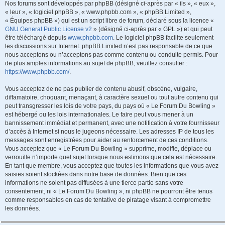
Nos forums sont développés par phpBB (désigné ci-après par « ils », « eux »,
« leur », « logiciel phpBB », « www.phpbb.com », « phpBB Limited »,
« Équipes phpBB ») qui est un script libre de forum, déclaré sous la licence «
GNU General Public License v2
» (désigné ci-après par « GPL ») et qui peut
être téléchargé depuis
www.phpbb.com
. Le logiciel phpBB facilite seulement
les discussions sur Internet. phpBB Limited n’est pas responsable de ce que
nous acceptons ou n’acceptons pas comme contenu ou conduite permis. Pour
de plus amples informations au sujet de phpBB, veuillez consulter :
https://www.phpbb.com/
.
Vous acceptez de ne pas publier de contenu abusif, obscène, vulgaire,
diffamatoire, choquant, menaçant, à caractère sexuel ou tout autre contenu qui
peut transgresser les lois de votre pays, du pays où « Le Forum Du Bowling »
est hébergé ou les lois internationales. Le faire peut vous mener à un
bannissement immédiat et permanent, avec une notification à votre fournisseur
d’accès à Internet si nous le jugeons nécessaire. Les adresses IP de tous les
messages sont enregistrées pour aider au renforcement de ces conditions.
Vous acceptez que « Le Forum Du Bowling » supprime, modifie, déplace ou
verrouille n’importe quel sujet lorsque nous estimons que cela est nécessaire.
En tant que membre, vous acceptez que toutes les informations que vous avez
saisies soient stockées dans notre base de données. Bien que ces
informations ne soient pas diffusées à une tierce partie sans votre
consentement, ni « Le Forum Du Bowling », ni phpBB ne pourront être tenus
comme responsables en cas de tentative de piratage visant à compromettre
les données.