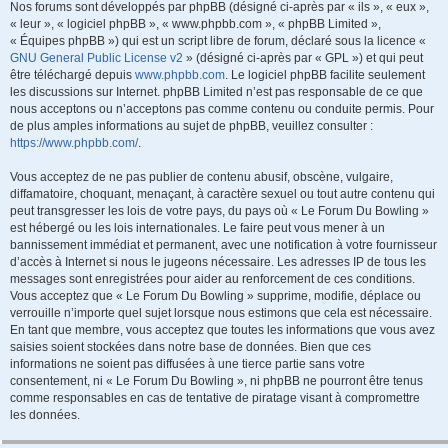
Nos forums sont développés par phpBB (désigné ci-après par « ils », « eux »,
« leur », « logiciel phpBB », « www.phpbb.com », « phpBB Limited »,
« Équipes phpBB ») qui est un script libre de forum, déclaré sous la licence «
GNU General Public License v2
» (désigné ci-après par « GPL ») et qui peut
être téléchargé depuis
www.phpbb.com
. Le logiciel phpBB facilite seulement
les discussions sur Internet. phpBB Limited n’est pas responsable de ce que
nous acceptons ou n’acceptons pas comme contenu ou conduite permis. Pour
de plus amples informations au sujet de phpBB, veuillez consulter :
https://www.phpbb.com/
.
Vous acceptez de ne pas publier de contenu abusif, obscène, vulgaire,
diffamatoire, choquant, menaçant, à caractère sexuel ou tout autre contenu qui
peut transgresser les lois de votre pays, du pays où « Le Forum Du Bowling »
est hébergé ou les lois internationales. Le faire peut vous mener à un
bannissement immédiat et permanent, avec une notification à votre fournisseur
d’accès à Internet si nous le jugeons nécessaire. Les adresses IP de tous les
messages sont enregistrées pour aider au renforcement de ces conditions.
Vous acceptez que « Le Forum Du Bowling » supprime, modifie, déplace ou
verrouille n’importe quel sujet lorsque nous estimons que cela est nécessaire.
En tant que membre, vous acceptez que toutes les informations que vous avez
saisies soient stockées dans notre base de données. Bien que ces
informations ne soient pas diffusées à une tierce partie sans votre
consentement, ni « Le Forum Du Bowling », ni phpBB ne pourront être tenus
comme responsables en cas de tentative de piratage visant à compromettre
les données.