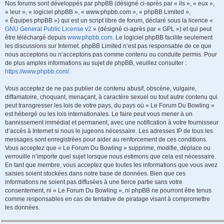
Nos forums sont développés par phpBB (désigné ci-après par « ils », « eux »,
« leur », « logiciel phpBB », « www.phpbb.com », « phpBB Limited »,
« Équipes phpBB ») qui est un script libre de forum, déclaré sous la licence «
GNU General Public License v2
» (désigné ci-après par « GPL ») et qui peut
être téléchargé depuis
www.phpbb.com
. Le logiciel phpBB facilite seulement
les discussions sur Internet. phpBB Limited n’est pas responsable de ce que
nous acceptons ou n’acceptons pas comme contenu ou conduite permis. Pour
de plus amples informations au sujet de phpBB, veuillez consulter :
https://www.phpbb.com/
.
Vous acceptez de ne pas publier de contenu abusif, obscène, vulgaire,
diffamatoire, choquant, menaçant, à caractère sexuel ou tout autre contenu qui
peut transgresser les lois de votre pays, du pays où « Le Forum Du Bowling »
est hébergé ou les lois internationales. Le faire peut vous mener à un
bannissement immédiat et permanent, avec une notification à votre fournisseur
d’accès à Internet si nous le jugeons nécessaire. Les adresses IP de tous les
messages sont enregistrées pour aider au renforcement de ces conditions.
Vous acceptez que « Le Forum Du Bowling » supprime, modifie, déplace ou
verrouille n’importe quel sujet lorsque nous estimons que cela est nécessaire.
En tant que membre, vous acceptez que toutes les informations que vous avez
saisies soient stockées dans notre base de données. Bien que ces
informations ne soient pas diffusées à une tierce partie sans votre
consentement, ni « Le Forum Du Bowling », ni phpBB ne pourront être tenus
comme responsables en cas de tentative de piratage visant à compromettre
les données.